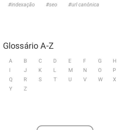
indexação
seo
url canônica
Glossário A-Z
A
B
C
D
E
F
G
H
I
J
K
L
M
N
O
P
Q
R
S
T
U
V
W
X
Y
Z