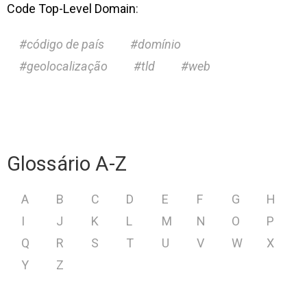
Code Top-Level Domain
:
código de país
domínio
geolocalização
tld
web
Glossário A-Z
A
B
C
D
E
F
G
H
I
J
K
L
M
N
O
P
Q
R
S
T
U
V
W
X
Y
Z