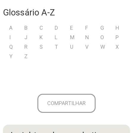
Glossário A-Z
A
B
C
D
E
F
G
H
I
J
K
L
M
N
O
P
Q
R
S
T
U
V
W
X
Y
Z
COMPARTILHAR