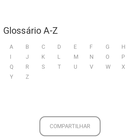
Glossário A-Z
A
B
C
D
E
F
G
H
I
J
K
L
M
N
O
P
Q
R
S
T
U
V
W
X
Y
Z
COMPARTILHAR