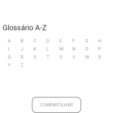
Glossário A-Z
A
B
C
D
E
F
G
H
I
J
K
L
M
N
O
P
Q
R
S
T
U
V
W
X
Y
Z
COMPARTILHAR