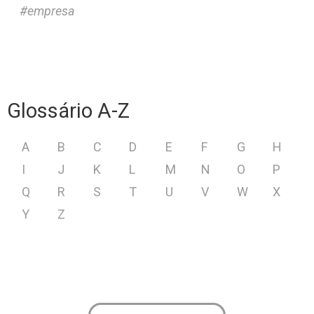
empresa
Glossário A-Z
A
B
C
D
E
F
G
H
I
J
K
L
M
N
O
P
Q
R
S
T
U
V
W
X
Y
Z