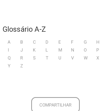
Glossário A-Z
A
B
C
D
E
F
G
H
I
J
K
L
M
N
O
P
Q
R
S
T
U
V
W
X
Y
Z
COMPARTILHAR