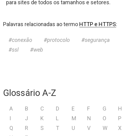
para sites de todos os tamanhos e setores.
Palavras relacionadas ao termo
HTTP e HTTPS
:
conexão
protocolo
segurança
ssl
web
Glossário A-Z
A
B
C
D
E
F
G
H
I
J
K
L
M
N
O
P
Q
R
S
T
U
V
W
X