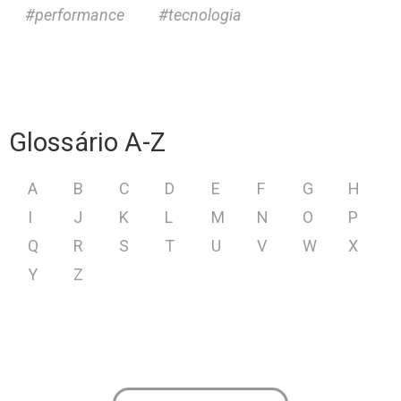
performance
tecnologia
Glossário A-Z
A
B
C
D
E
F
G
H
I
J
K
L
M
N
O
P
Q
R
S
T
U
V
W
X
Y
Z