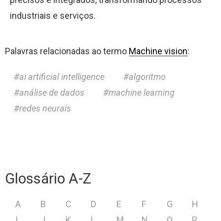
industriais e serviços.
Palavras relacionadas ao termo
Machine vision
:
ai artificial intelligence
algoritmo
análise de dados
machine learning
redes neurais
Glossário A-Z
A
B
C
D
E
F
G
H
I
J
K
L
M
N
O
P