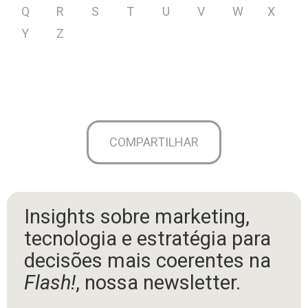
Q
R
S
T
U
V
W
X
Y
Z
COMPARTILHAR
Insights sobre marketing,
tecnologia e estratégia para
decisões mais coerentes na
Flash!
, nossa newsletter.