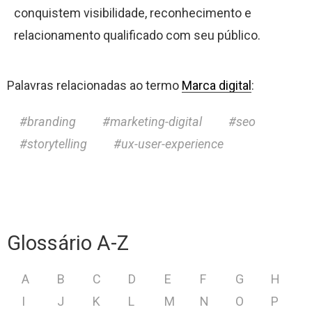
conquistem visibilidade, reconhecimento e
relacionamento qualificado com seu público.
Palavras relacionadas ao termo
Marca digital
:
branding
marketing-digital
seo
storytelling
ux-user-experience
Glossário A-Z
A
B
C
D
E
F
G
H
I
J
K
L
M
N
O
P