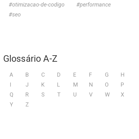
otimizacao-de-codigo
performance
seo
Glossário A-Z
A
B
C
D
E
F
G
H
I
J
K
L
M
N
O
P
Q
R
S
T
U
V
W
X
Y
Z