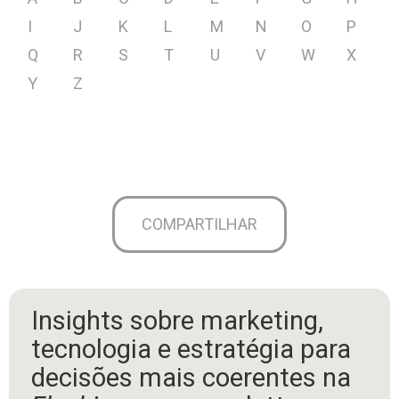
I
J
K
L
M
N
O
P
Q
R
S
T
U
V
W
X
Y
Z
COMPARTILHAR
Insights sobre marketing,
tecnologia e estratégia para
decisões mais coerentes na