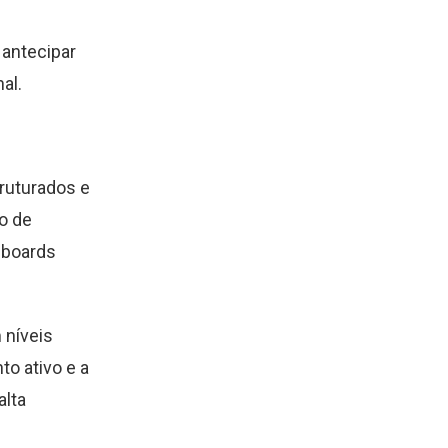
 antecipar
al.
ruturados e
o de
hboards
 níveis
to ativo e a
alta