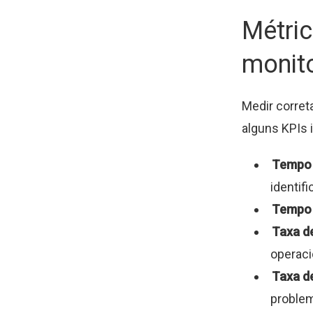
Métric
monit
Medir corret
alguns KPIs 
Tempo 
identif
Tempo 
Taxa de
operaci
Taxa de
problem