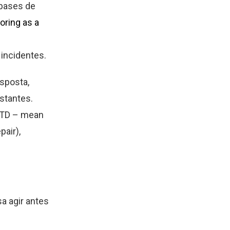
 bases de
oring as a
 incidentes.
sposta,
stantes.
TTD – mean
air),
a agir antes