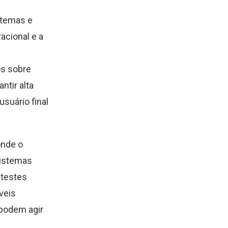
stemas e
acional e a
os sobre
ntir alta
usuário final
onde o
sistemas
 testes
veis
 podem agir