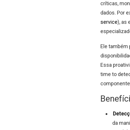
críticas, mo
dados. Por 
service
), as
especializad
Ele também 
disponibilid
Essa proati
time to dete
componentes-
Benefíc
Detecç
da mani