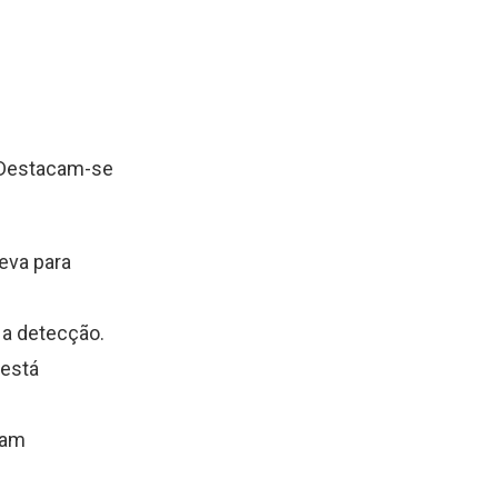
. Destacam-se
eva para
 a detecção.
 está
tam