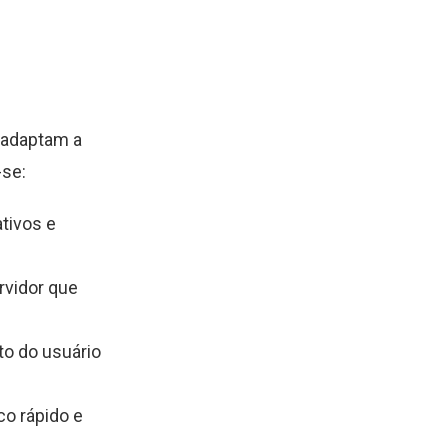
 adaptam a
-se:
tivos e
rvidor que
o do usuário
co rápido e