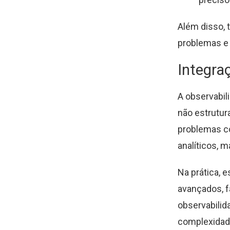
Além disso, t
problemas e 
Integra
A observabil
não estrutur
problemas c
analíticos, m
Na prática, 
avançados, f
observabilid
complexidad