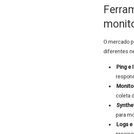
Ferram
monit
O mercado p
diferentes n
Ping e
respon
Monito
coleta 
Synthet
para mo
Logs e 
preciso