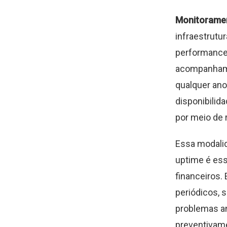
Monitoramen
infraestrutu
performance 
acompanhame
qualquer ano
disponibilida
por meio de 
Essa modalid
uptime é ess
financeiros.
periódicos, 
problemas an
preventivame