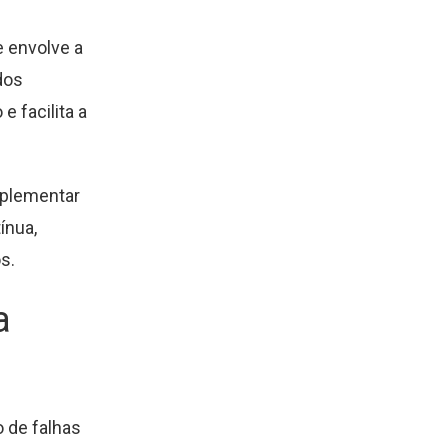
e envolve a
dos
 facilita a
mplementar
ínua,
s.
a
 de falhas