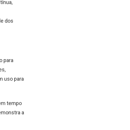
tínua,
de dos
o para
es,
m uso para
 em tempo
demonstra a