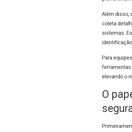
Além disso, 
coleta detal
sistemas. Es
identificaçã
Para equipes
ferramentas 
elevando o n
O pape
segur
Primeirament