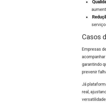
Qualid
aumenta
Reduçã
serviço
Casos d
Empresas de
acompanhar 
garantindo q
prevenir fal
Já platafor
real, ajusta
versatilidad