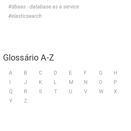
dbaas - database as a service
elasticsearch
Glossário A-Z
A
B
C
D
E
F
G
H
I
J
K
L
M
N
O
P
Q
R
S
T
U
V
W
X
Y
Z