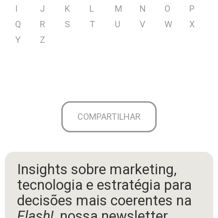
I
J
K
L
M
N
O
P
Q
R
S
T
U
V
W
X
Y
Z
COMPARTILHAR
Insights sobre marketing,
tecnologia e estratégia para
decisões mais coerentes na
Flash!
, nossa newsletter.