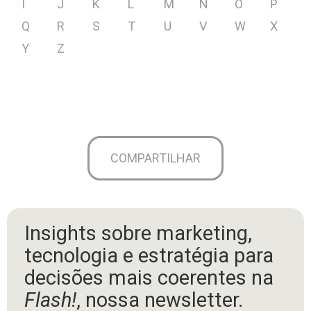
I
J
K
L
M
N
O
P
Q
R
S
T
U
V
W
X
Y
Z
COMPARTILHAR
Insights sobre marketing,
tecnologia e estratégia para
decisões mais coerentes na
Flash!
, nossa newsletter.