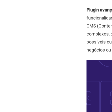
Plugin avan
funcionalida
CMS (Conten
complexos, o
possíveis c
negócios ou p