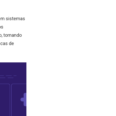
 em sistemas
os
, tornando
icas de