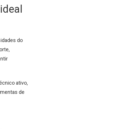
ideal
sidades do
orte,
ntir
cnico ativo,
ramentas de