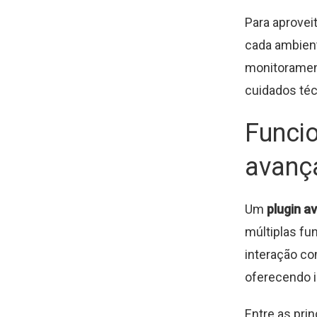
Para aprovei
cada ambient
monitorament
cuidados téc
Funcio
avanç
Um
plugin a
múltiplas fu
interação co
oferecendo i
Entre as pri