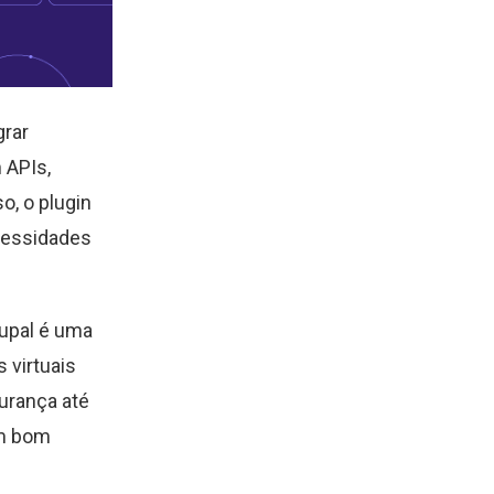
grar
 APIs,
o, o plugin
cessidades
upal é uma
 virtuais
urança até
um bom