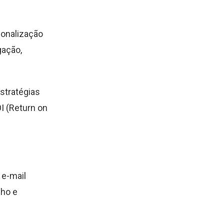
sonalização
ação,
stratégias
I (Return on
 e-mail
lho e