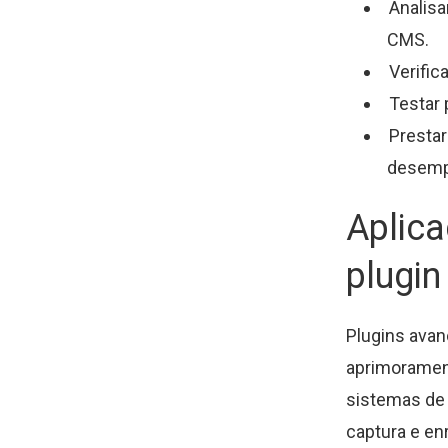
Analisa
CMS.
Verific
Testar 
Presta
desemp
Aplica
plugi
Plugins avan
aprimorament
sistemas de i
captura e en