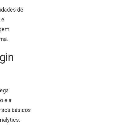
cidades de
 e
igem
ema.
gin
ega
o e a
ursos básicos
nalytics.