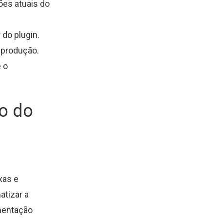
ões atuais do
 do plugin.
 produção.
 o
so do
xas e
atizar a
gmentação