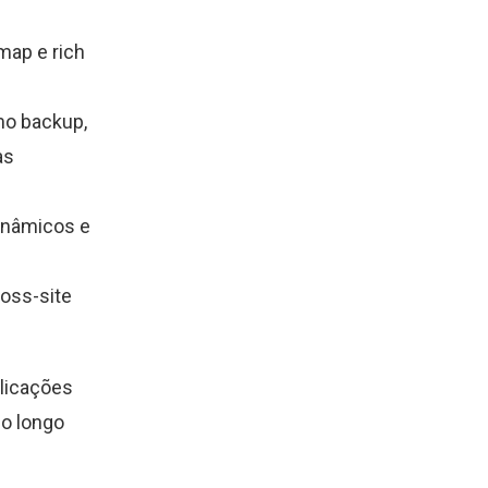
map e rich
mo backup,
as
inâmicos e
oss-site
plicações
no longo