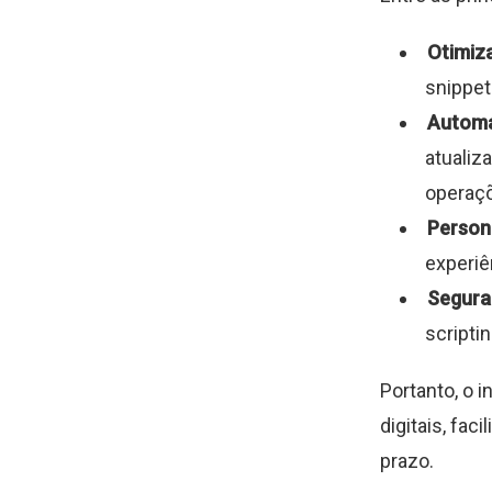
Otimiz
snippet
Automa
atualiz
operaç
Person
experiê
Segura
scripti
Portanto, o 
digitais, fac
prazo.