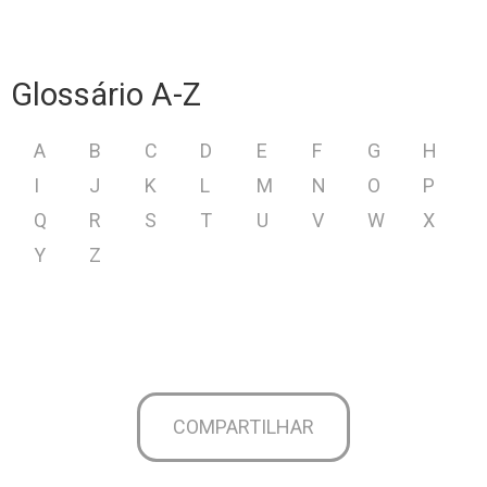
Glossário A-Z
A
B
C
D
E
F
G
H
I
J
K
L
M
N
O
P
Q
R
S
T
U
V
W
X
Y
Z
COMPARTILHAR