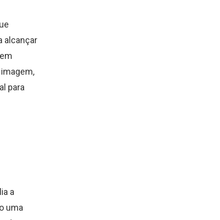
que
a alcançar
dem
, imagem,
l para
ia a
ro uma