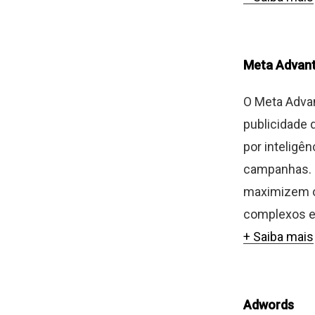
Meta Advan
O Meta Advan
publicidade 
por inteligên
campanhas. E
maximizem o
complexos e 
+ Saiba mais
Adwords