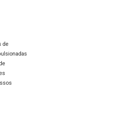
s de
pulsionadas
 de
tes
essos