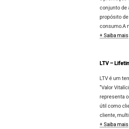
conjunto de
propósito de
consumo.A na
+ Saiba mais
LTV – Lifeti
LTV é um ter
"Valor Vital
representa o
útil como cl
cliente, mult
+ Saiba mais