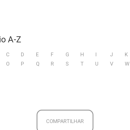
io A-Z
C
D
E
F
G
H
I
J
K
O
P
Q
R
S
T
U
V
W
COMPARTILHAR