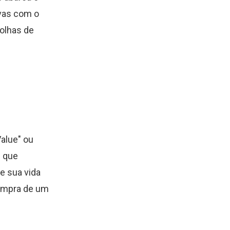
vas com o
colhas de
alue" ou
l que
de sua vida
compra de um