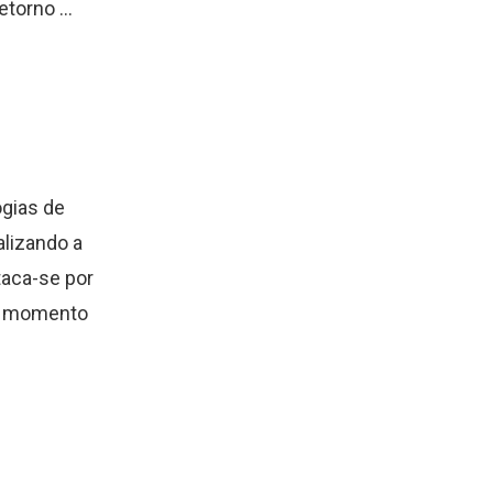
torno ...
ogias de
lizando a
taca-se por
no momento