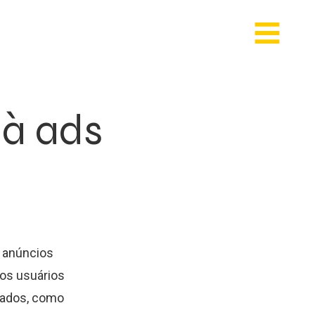
 à ads
s anúncios
dos usuários
 dados, como