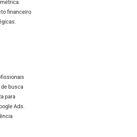
 métrica
to financeiro
égicas.
fissionais
s de busca
ta para
ogle Ads.
ência