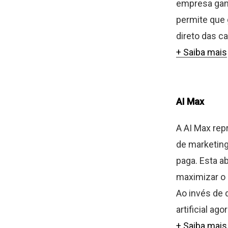
empresa ganh
permite que 
direto das c
+ Saiba mais
AI Max
A AI Max rep
de marketing
paga. Esta ab
maximizar o
Ao invés de 
artificial ag
+ Saiba mais