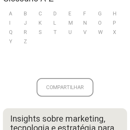
A
B
C
D
E
F
G
H
I
J
K
L
M
N
O
P
Q
R
S
T
U
V
W
X
Y
Z
COMPARTILHAR
Insights sobre marketing,
tecnologia e estratégia para