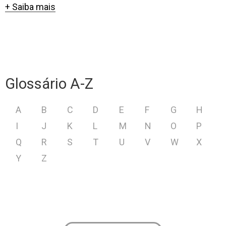
+ Saiba mais
Glossário A-Z
A
B
C
D
E
F
G
H
I
J
K
L
M
N
O
P
Q
R
S
T
U
V
W
X
Y
Z