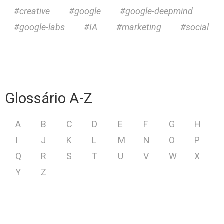
creative
google
google-deepmind
google-labs
IA
marketing
social
Glossário A-Z
A
B
C
D
E
F
G
H
I
J
K
L
M
N
O
P
Q
R
S
T
U
V
W
X
Y
Z