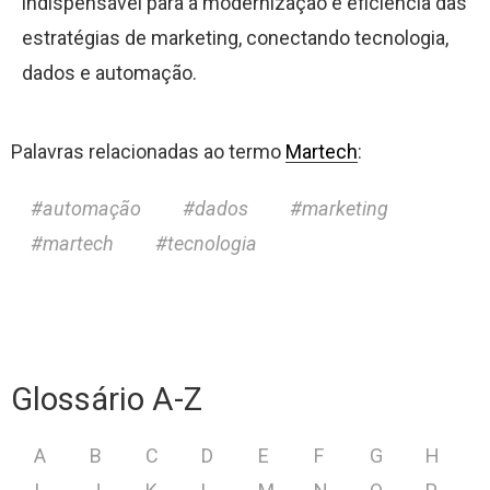
indispensável para a modernização e eficiência das
estratégias de marketing, conectando tecnologia,
dados e automação.
Palavras relacionadas ao termo
Martech
:
automação
dados
marketing
martech
tecnologia
Glossário A-Z
A
B
C
D
E
F
G
H