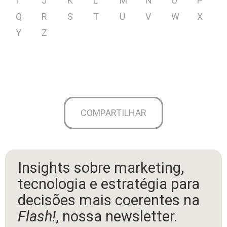
I
J
K
L
M
N
O
P
Q
R
S
T
U
V
W
X
Y
Z
COMPARTILHAR
Insights sobre marketing,
tecnologia e estratégia para
decisões mais coerentes na
Flash!
, nossa newsletter.