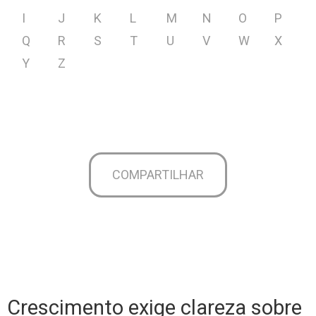
I
J
K
L
M
N
O
P
Q
R
S
T
U
V
W
X
Y
Z
COMPARTILHAR
Crescimento exige clareza sobre