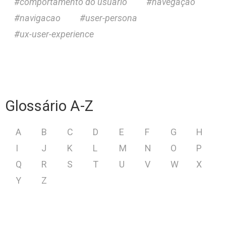
comportamento do usuário
navegação
navigacao
user-persona
ux-user-experience
Glossário A-Z
A
B
C
D
E
F
G
H
I
J
K
L
M
N
O
P
Q
R
S
T
U
V
W
X
Y
Z