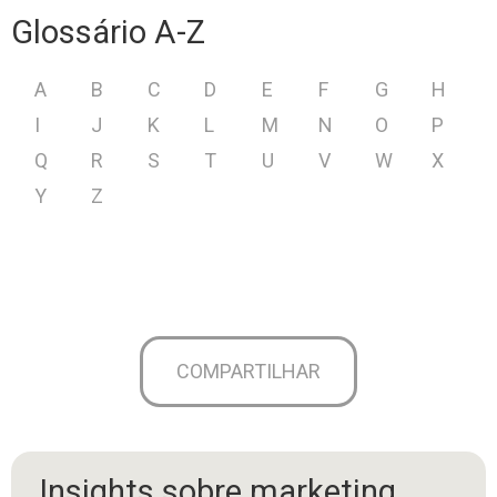
Glossário A-Z
A
B
C
D
E
F
G
H
I
J
K
L
M
N
O
P
Q
R
S
T
U
V
W
X
Y
Z
COMPARTILHAR
Insights sobre marketing,