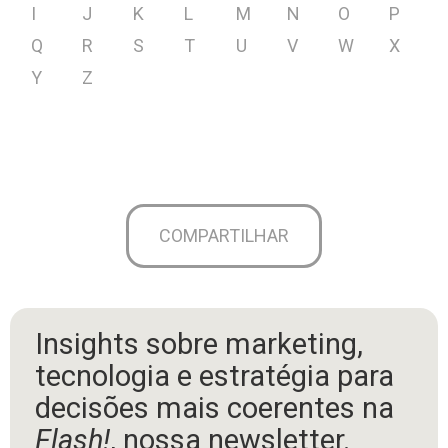
I
J
K
L
M
N
O
P
Q
R
S
T
U
V
W
X
Y
Z
COMPARTILHAR
Insights sobre marketing,
tecnologia e estratégia para
decisões mais coerentes na
Flash!
, nossa newsletter.