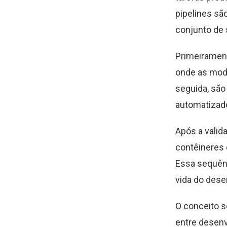
pipelines sã
conjunto de 
Primeirament
onde as mod
seguida, são
automatizado
Após a valid
contêineres
Essa sequênc
vida do dese
O conceito 
entre desenv