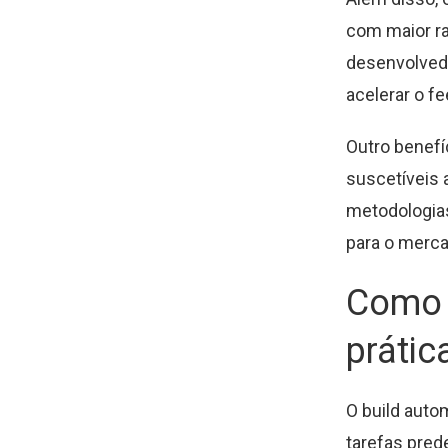
com maior ra
desenvolvedo
acelerar o f
Outro benefí
suscetíveis 
metodologias
para o merca
Como 
prátic
O build auto
tarefas pred