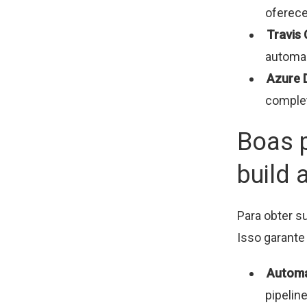
oferece
Travis 
automaç
Azure 
complet
Boas 
build 
Para obter s
Isso garante
Automa
pipeline