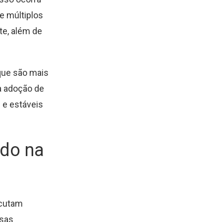
de múltiplos
te, além de
que são mais
 a adoção de
 e estáveis
ado na
ecutam
ssas