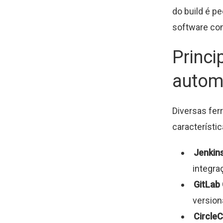
do build é p
software co
Princi
autom
Diversas fe
característi
Jenkin
integra
GitLab
version
CircleC