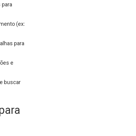
 para
amento (ex:
alhas para
ções e
 e buscar
 para