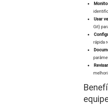
Monitor
identif
Usar v
Git) pa
Configu
rápida 
Docume
parâmet
Revisar
melhori
Benefí
equipe