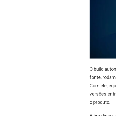
O build auto
fonte, rodam
Com ele, equ
versões ent
o produto.
Além disso, 