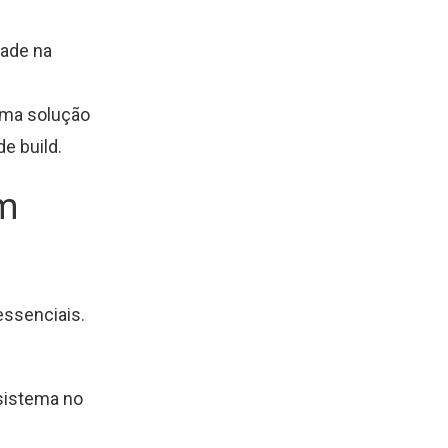
dade na
uma solução
e build.
um
essenciais.
 sistema no