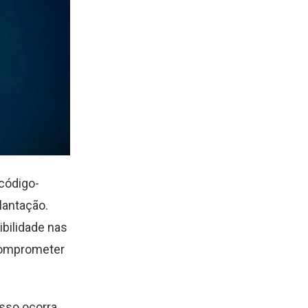
código-
lantação.
bilidade nas
comprometer
sso ocorra