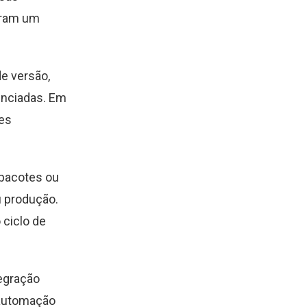
gram um
e versão,
enciadas. Em
tes
 pacotes ou
 produção.
 ciclo de
egração
 automação