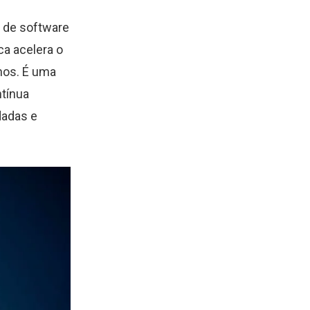
 de software
ca acelera o
nos. É uma
ntínua
dadas e