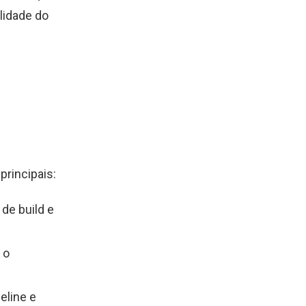
lidade do
rincipais:
de build e
 o
eline e