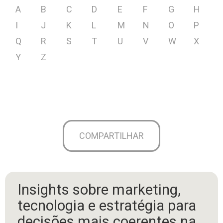
A
B
C
D
E
F
G
H
I
J
K
L
M
N
O
P
Q
R
S
T
U
V
W
X
Y
Z
COMPARTILHAR
Insights sobre marketing,
tecnologia e estratégia para
decisões mais coerentes na