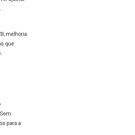
.
B, melhoria
as que
.
o
 Sem
os para a