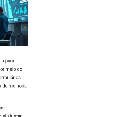
as para
por meio do
ormulários
s de melhoria
das
vel ajustar