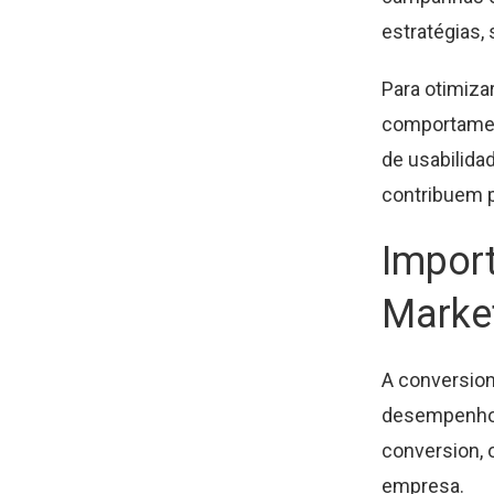
estratégias,
Para otimiza
comportament
de usabilida
contribuem p
Import
Market
A conversion
desempenho 
conversion, 
empresa.