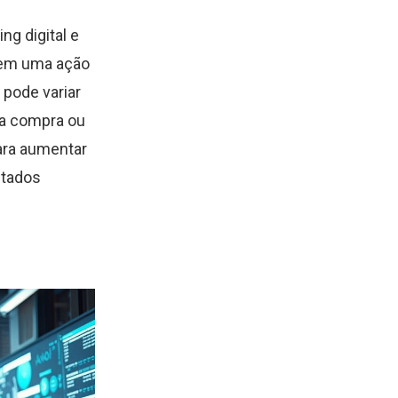
g digital e
u em uma ação
 pode variar
ma compra ou
para aumentar
ltados