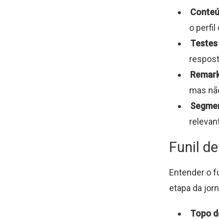
Conteú
o perfi
Testes
respost
Remarke
mas não
Segmen
relevan
Funil d
Entender o f
etapa da jorn
Topo de