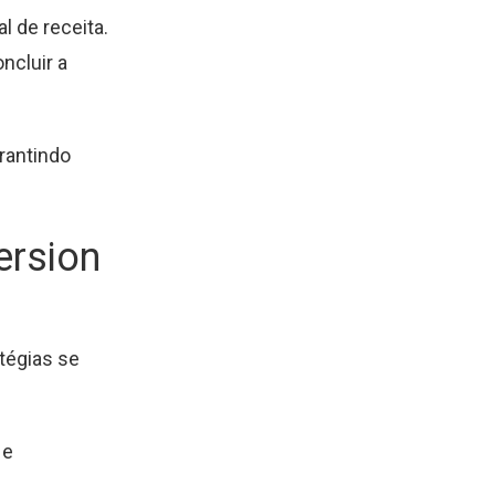
l de receita.
ncluir a
rantindo
ersion
tégias se
 e