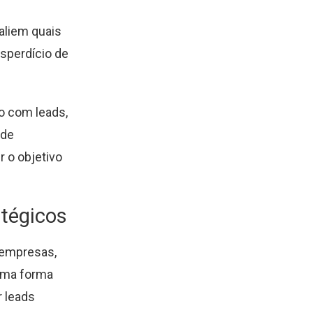
aliem quais
esperdício de
o com leads,
 de
 o objetivo
atégicos
 empresas,
uma forma
r leads