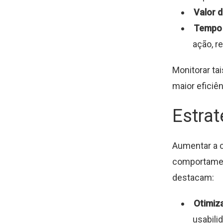
Valor d
Tempo 
ação, r
Monitorar ta
maior eficiên
Estrat
Aumentar a c
comportamen
destacam:
Otimiza
usabili