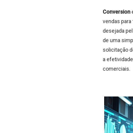
Conversion
é
vendas para 
desejada pel
de uma simpl
solicitação 
a efetividad
comerciais.