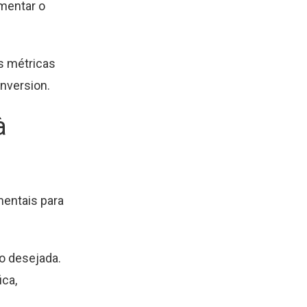
umentar o
as métricas
nversion.
à
mentais para
o desejada.
ica,