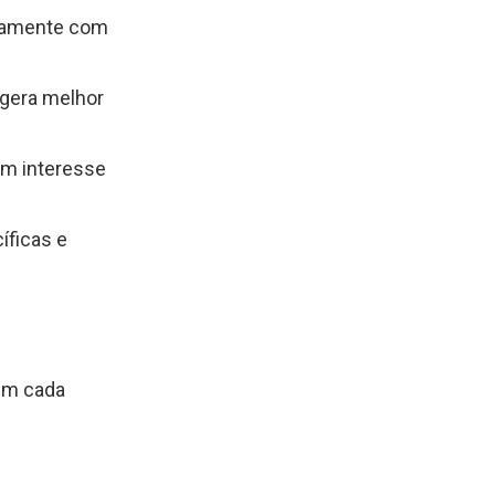
etamente com
 gera melhor
am interesse
íficas e
 em cada