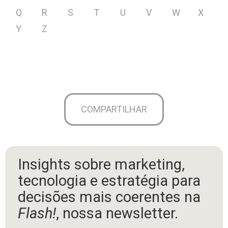
Q
R
S
T
U
V
W
X
Y
Z
COMPARTILHAR
Insights sobre marketing,
tecnologia e estratégia para
decisões mais coerentes na
Flash!
, nossa newsletter.