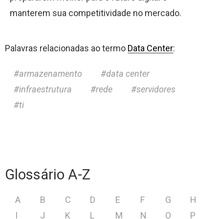
manterem sua competitividade no mercado.
Palavras relacionadas ao termo
Data Center
:
armazenamento
data center
infraestrutura
rede
servidores
ti
Glossário A-Z
A
B
C
D
E
F
G
H
I
J
K
L
M
N
O
P