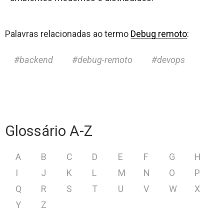
Palavras relacionadas ao termo
Debug remoto
:
backend
debug-remoto
devops
Glossário A-Z
A
B
C
D
E
F
G
H
I
J
K
L
M
N
O
P
Q
R
S
T
U
V
W
X
Y
Z