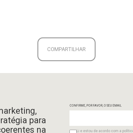
COMPARTILHAR
CONFIRME, POR FAVOR, O SEU EMAIL
marketing,
tratégia para
coerentes na
Li e estou de acordo com a polític