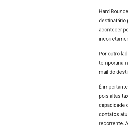
Hard Bounce
destinatário
acontecer po
incorretamen
Por outro lad
temporariame
mail do dest
É importante
pois altas t
capacidade d
contatos at
recorrente. 