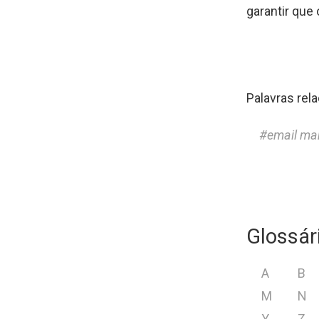
garantir que
Palavras rel
email ma
Glossár
A
B
M
N
Y
Z