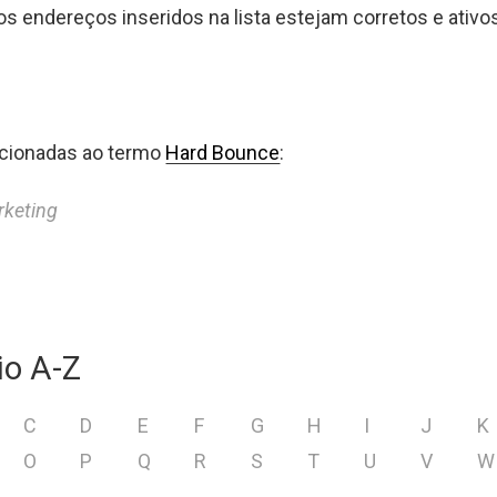
 os endereços inseridos na lista estejam corretos e ativo
acionadas ao termo
Hard Bounce
:
rketing
io A-Z
C
D
E
F
G
H
I
J
K
O
P
Q
R
S
T
U
V
W