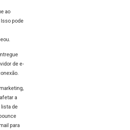
ue ao
 Isso pode
ueou.
ntregue
idor de e-
conexão.
marketing,
afetar a
lista de
 bounce
mail para