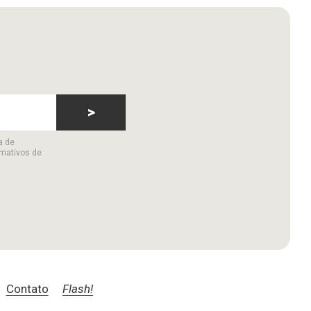
>
a de
rmativos de
Contato
Flash!