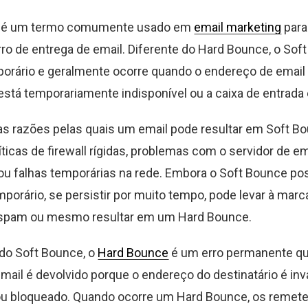
e é um termo comumente usado em
email marketing
para 
rro de entrega de email. Diferente do Hard Bounce, o Sof
orário e geralmente ocorre quando o endereço de email
 está temporariamente indisponível ou a caixa de entrada 
as razões pelas quais um email pode resultar em Soft Bo
íticas de firewall rígidas, problemas com o servidor de em
 ou falhas temporárias na rede. Embora o Soft Bounce p
porário, se persistir por muito tempo, pode levar à mar
spam ou mesmo resultar em um Hard Bounce.
 do Soft Bounce, o
Hard Bounce
é um erro permanente qu
ail é devolvido porque o endereço do destinatário é invá
ou bloqueado. Quando ocorre um Hard Bounce, os remet