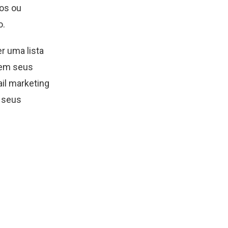
ios ou
o.
r uma lista
 em seus
il marketing
s seus