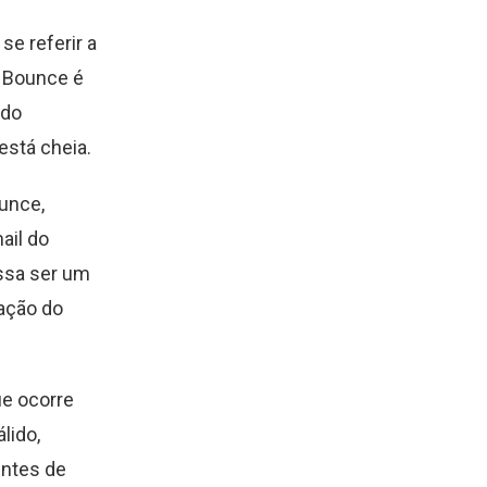
se referir a
t Bounce é
 do
está cheia.
unce,
ail do
ossa ser um
cação do
e ocorre
lido,
entes de