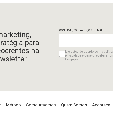
CONFIRME, POR FAVOR, O SEU EMAIL
marketing,
tratégia para
coerentes na
Li e estou de acordo com a polític
privacidade e desejo receber info
wsletter.
Lampejos.
r
Método
Como Atuamos
Quem Somos
Acontece