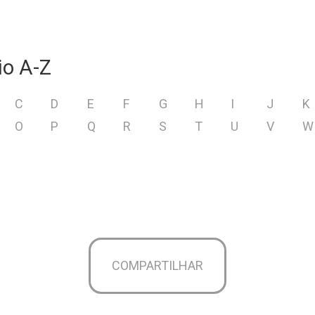
io A-Z
C
D
E
F
G
H
I
J
K
O
P
Q
R
S
T
U
V
W
COMPARTILHAR