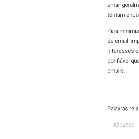
email geralm
tentam encon
Para minimiz
de email lim
interesses e
confiável qu
emails.
Palavras rel
bounce