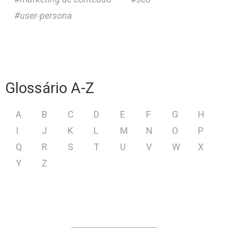
user-persona
Glossário A-Z
A
B
C
D
E
F
G
H
I
J
K
L
M
N
O
P
Q
R
S
T
U
V
W
X
Y
Z