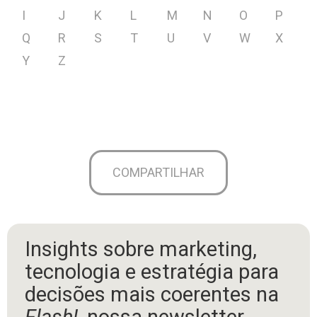
I
J
K
L
M
N
O
P
Q
R
S
T
U
V
W
X
Y
Z
COMPARTILHAR
Insights sobre marketing,
tecnologia e estratégia para
decisões mais coerentes na
Flash!
, nossa newsletter.