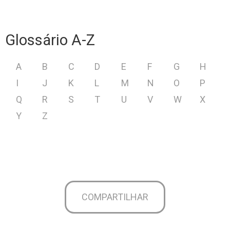
Glossário A-Z
A
B
C
D
E
F
G
H
I
J
K
L
M
N
O
P
Q
R
S
T
U
V
W
X
Y
Z
COMPARTILHAR