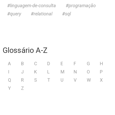
linguagem-de-consulta
programação
query
relational
sql
Glossário A-Z
A
B
C
D
E
F
G
H
I
J
K
L
M
N
O
P
Q
R
S
T
U
V
W
X
Y
Z