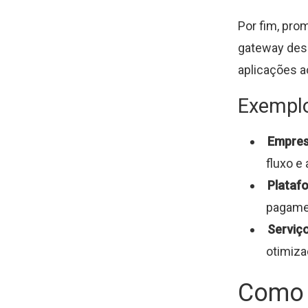
Por fim, pro
gateway desa
aplicações a
Exemplo
Empres
fluxo e
Plataf
pagame
Serviço
otimiza
Como 