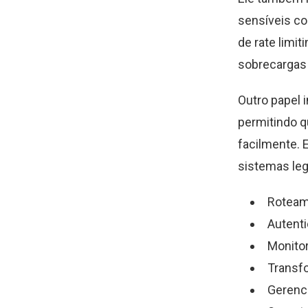
sensíveis c
de rate limit
sobrecargas
Outro papel 
permitindo q
facilmente. 
sistemas leg
Roteame
Autent
Monitor
Transf
Gerenci