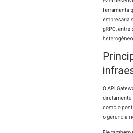
Para desenv
ferramenta q
empresariais
gRPC, entre 
heterogêneo
Princi
infrae
O API Gatew
diretamente n
como o ponto
o gerenciame
Ele também r