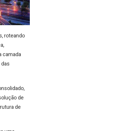
s, roteando
a,
ta camada
e das
onsolidado,
solução de
rutura de