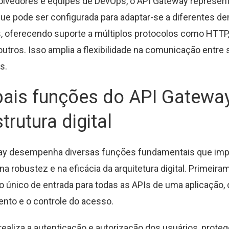
olvedores e equipes de DevOps, o API Gateway represen
ue pode ser configurada para adaptar-se a diferentes 
, oferecendo suporte a múltiplos protocolos como HTTP
outros. Isso amplia a flexibilidade na comunicação entre
s.
pais funções do API Gatewa
strutura digital
ay desempenha diversas funções fundamentais que im
a robustez e na eficácia da arquitetura digital. Primeira
 único de entrada para todas as APIs de uma aplicação, o
nto e o controle do acesso.
ealiza a autenticação e autorização dos usuários, prot