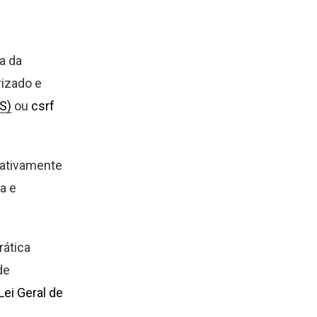
a da
rizado e
SS)
ou
csrf
icativamente
a e
rática
de
Lei Geral de