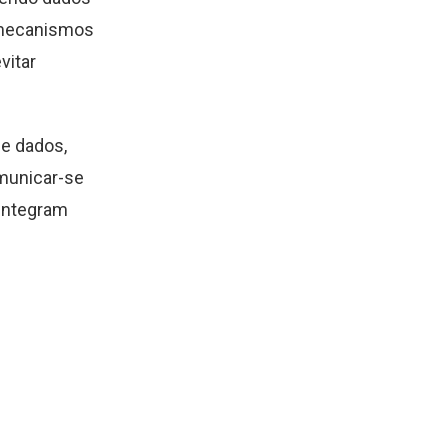
 mecanismos
vitar
de dados,
municar-se
 integram