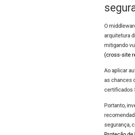
segura
O middlewar
arquitetura d
mitigando vu
(cross-site 
Ao aplicar au
as chances d
certificados
Portanto, in
recomendada
segurança, 
Proteção de