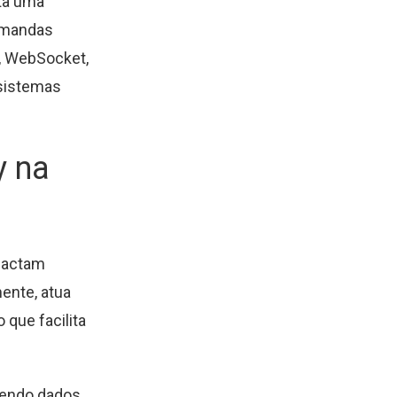
ta uma
demandas
, WebSocket,
 sistemas
y na
pactam
mente, atua
 que facilita
egendo dados