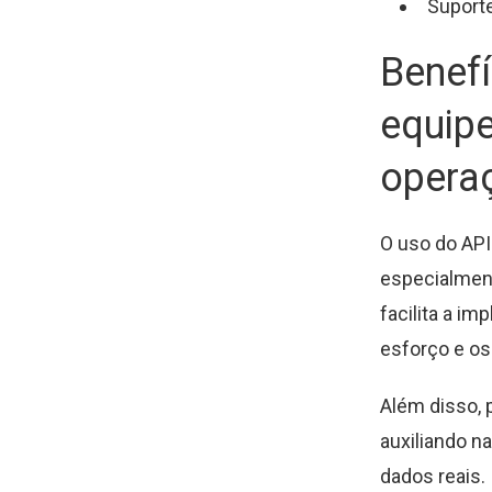
Suporte
Benef
equip
opera
O uso do API
especialment
facilita a i
esforço e os
Além disso, 
auxiliando n
dados reais.