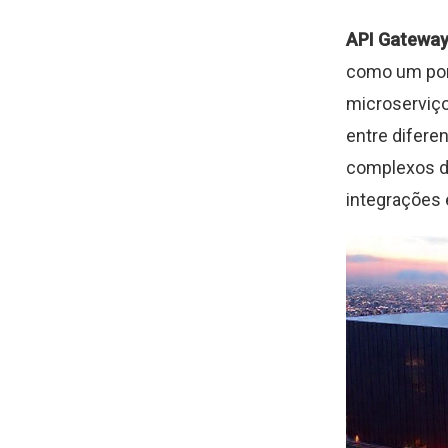
API Gatewa
como um pont
microserviço
entre difere
complexos de
integrações 