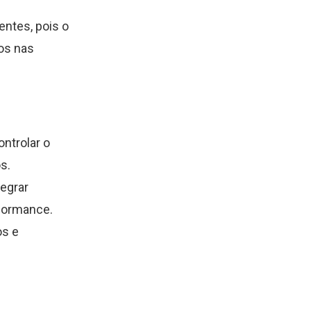
entes, pois o
os nas
ntrolar o
s.
egrar
formance.
os e