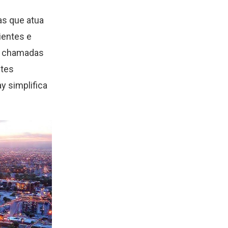
as que atua
ientes e
as chamadas
ntes
y simplifica