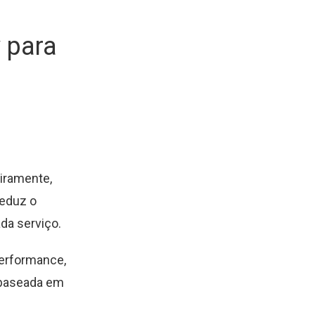
 para
iramente,
reduz o
da serviço.
performance,
s baseada em