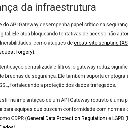
nça da infraestrutura
e do API Gateway desempenha papel crítico na seguranç
igital. Ele atua bloqueando tentativas de acesso não auto
lnerabilidades, como ataques de
cross-site scripting (X
request forgery)
.
tenticação centralizada e filtros, o gateway reduz signif
e brechas de segurança. Ele também suporta criptografi
 SSL, fortalecendo a proteção dos dados trafegados.
vestir na implantação de um API Gateway robusto é uma p
 para equipes que buscam conformidade com normas 
como GDPR (
General Data Protection Regulation
) e LGPD (
 Dados
).